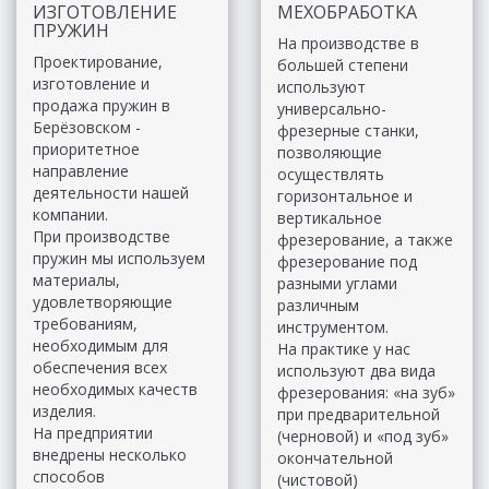
ИЗГОТОВЛЕНИЕ
МЕХОБРАБОТКА
ПРУЖИН
На производстве в
Проектирование,
большей степени
изготовление и
используют
продажа пружин в
универсально-
Берёзовском -
фрезерные станки,
приоритетное
позволяющие
направление
осуществлять
деятельности нашей
горизонтальное и
компании.
вертикальное
При производстве
фрезерование, а также
пружин мы используем
фрезерование под
материалы,
разными углами
удовлетворяющие
различным
требованиям,
инструментом.
необходимым для
На практике у нас
обеспечения всех
используют два вида
необходимых качеств
фрезерования: «на зуб»
изделия.
при предварительной
На предприятии
(черновой) и «под зуб»
внедрены несколько
окончательной
способов
(чистовой)